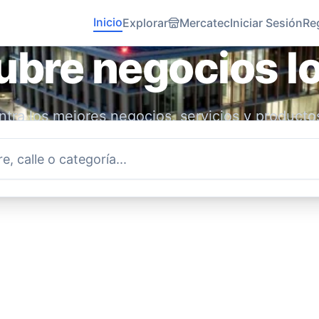
Inicio
Explorar
Mercatec
Iniciar Sesión
Re
bre negocios l
tra los mejores negocios, servicios y producto
idad. Conecta con emprendedores locales y ap
economía.