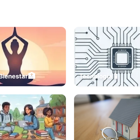
🏥
📱
Bienestar
Tecnología