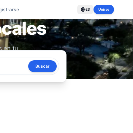
gistrarse
ES
Unirse
ocales
s en tu
oya tu
Buscar