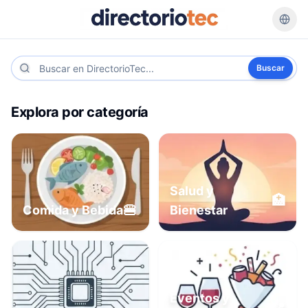
Buscar
Explora por categoría
Salud y
🏥
🍔
Comida y Bebida
Bienestar
Eventos y