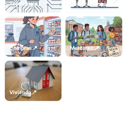
📍
📱
Tecnología
Celebraciones
📍
📍
Compras
Mercatec
📍
Vivienda