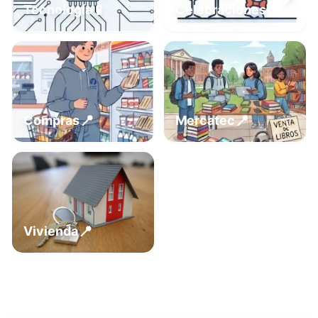
📍
📱
Tecnología
Celebraciones
📍
📍
Compras
Mercatec
📍
Vivienda