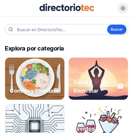
Buscar
Explora por categoría
Salud y
🏥
🍔
Comida y Bebida
Bienestar
Eventos y