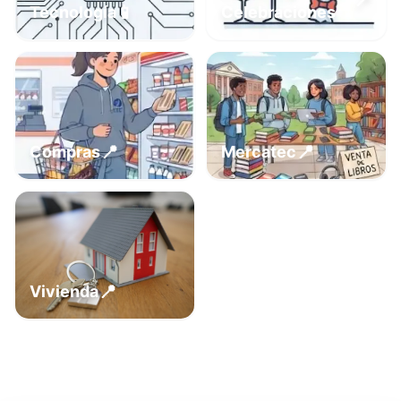
📍
📱
Tecnología
Celebraciones
📍
📍
Compras
Mercatec
📍
Vivienda