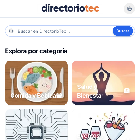
Buscar
Explora por categoría
Salud y
🏥
🍔
Comida y Bebida
Bienestar
Eventos y