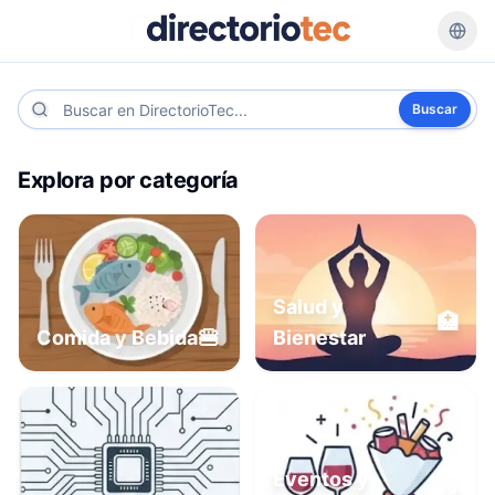
Buscar
Explora por categoría
Salud y
🏥
🍔
Comida y Bebida
Bienestar
Eventos y