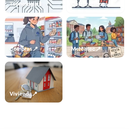
📍
📱
Tecnología
Celebraciones
📍
📍
Compras
Mercatec
📍
Vivienda