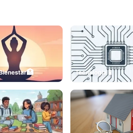
🏥
📱
Bienestar
Tecnología