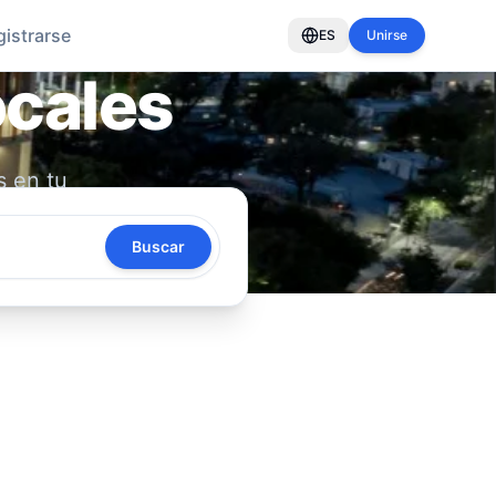
gistrarse
ES
Unirse
ocales
s en tu
oya tu
Buscar