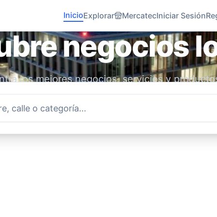
Inicio
Explorar
Mercatec
Iniciar Sesión
Re
bre negocios l
tra los mejores negocios, servicios y producto
idad. Conecta con emprendedores locales y ap
economía.