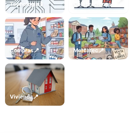
📍
📱
Tecnología
Celebraciones
📍
📍
Compras
Mercatec
📍
Vivienda