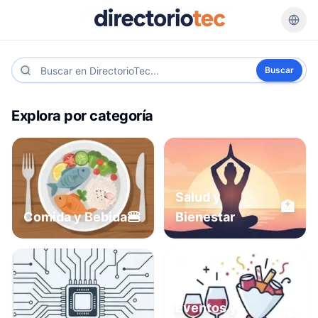
Buscar
Explora por categoría
Salud y
🏥
🍔
Comida y Bebida
Bienestar
Eventos y