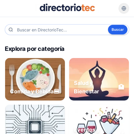
Buscar
Explora por categoría
Salud y
🏥
🍔
Comida y Bebida
Bienestar
Eventos y