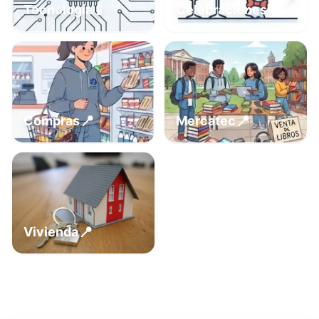
📍
📱
Tecnología
Celebraciones
📍
📍
Compras
Mercatec
📍
Vivienda