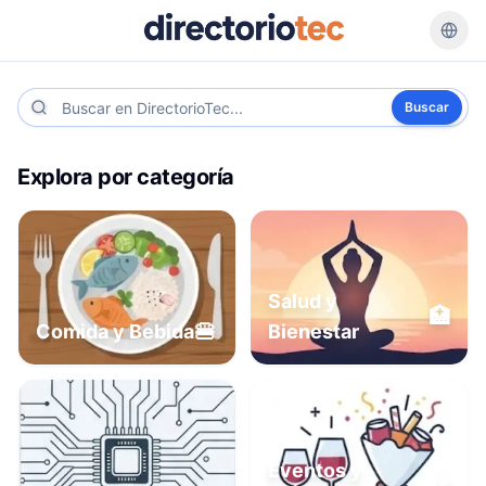
Buscar
Explora por categoría
Salud y
🏥
🍔
Comida y Bebida
Bienestar
Eventos y