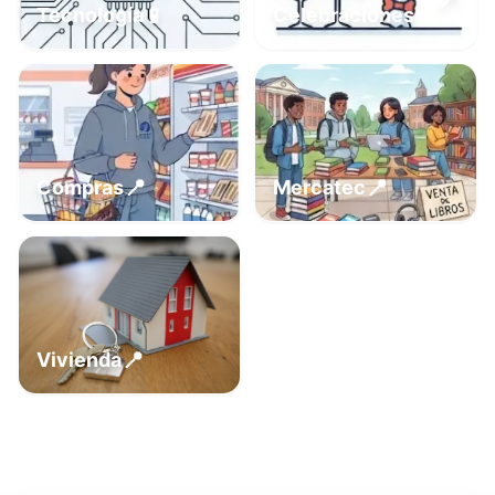
📍
📱
Tecnología
Celebraciones
📍
📍
Compras
Mercatec
📍
Vivienda