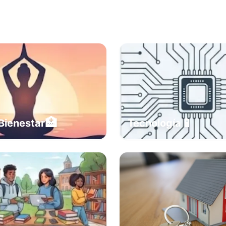
🏥
📱
Bienestar
Tecnología