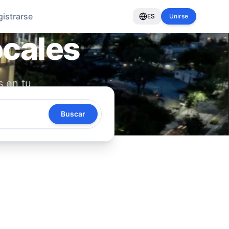
gistrarse
ES
Unirse
ocales
s en tu
oya tu
Buscar