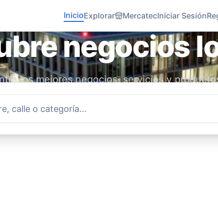
Inicio
Explorar
Mercatec
Iniciar Sesión
Re
bre negocios l
tra los mejores negocios, servicios y producto
idad. Conecta con emprendedores locales y ap
economía.