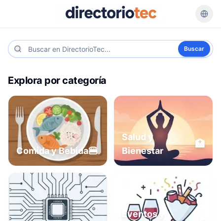
Buscar
Explora por categoría
Salud y
🏥
🍔
Comida y Bebida
Bienestar
Eventos y