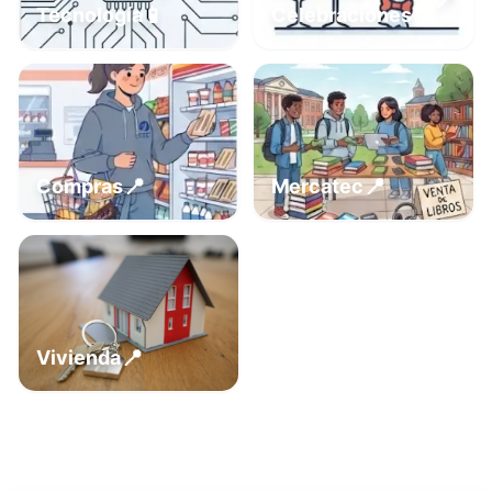
📍
📱
Tecnología
Celebraciones
📍
📍
Compras
Mercatec
📍
Vivienda