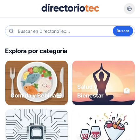
Buscar
Explora por categoría
Salud y
🏥
🍔
Comida y Bebida
Bienestar
Eventos y