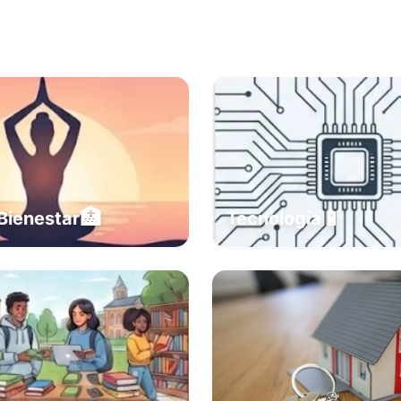
🏥
📱
Bienestar
Tecnología