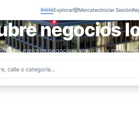
Inicio
Explorar
Mercatec
Iniciar Sesión
Re
bre negocios l
tra los mejores negocios, servicios y producto
idad. Conecta con emprendedores locales y ap
economía.