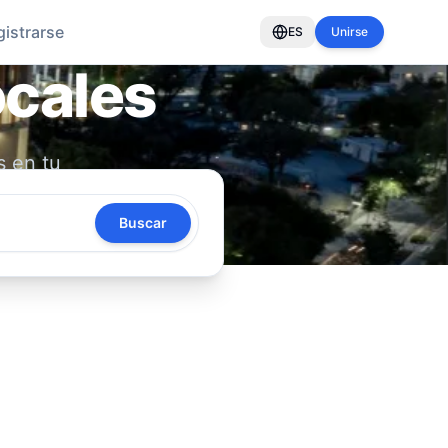
gistrarse
ES
Unirse
ocales
s en tu
oya tu
Buscar