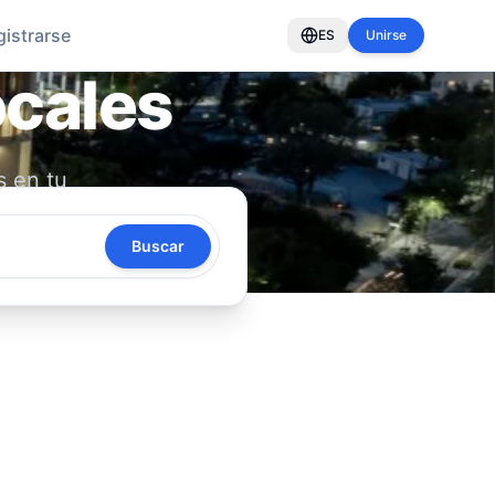
gistrarse
ES
Unirse
ocales
s en tu
oya tu
Buscar