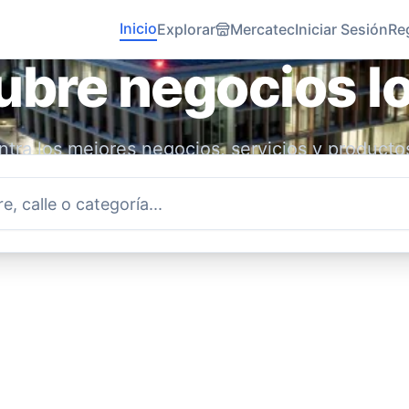
Inicio
Explorar
Mercatec
Iniciar Sesión
Re
bre negocios l
tra los mejores negocios, servicios y producto
idad. Conecta con emprendedores locales y ap
economía.