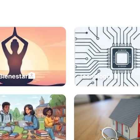
🏥
📱
Bienestar
Tecnología