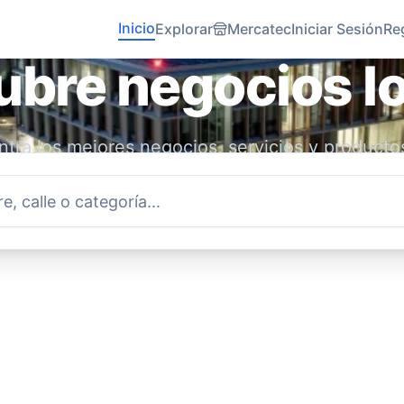
Inicio
Explorar
Mercatec
Iniciar Sesión
Re
bre negocios l
tra los mejores negocios, servicios y producto
idad. Conecta con emprendedores locales y ap
economía.