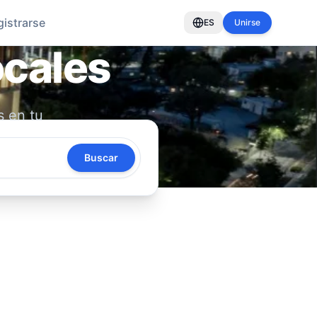
gistrarse
ES
Unirse
ocales
s en tu
oya tu
Buscar