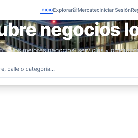
Inicio
Explorar
Mercatec
Iniciar Sesión
Re
bre negocios l
tra los mejores negocios, servicios y producto
idad. Conecta con emprendedores locales y ap
economía.