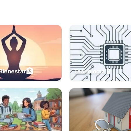
🏥
📱
Bienestar
Tecnología