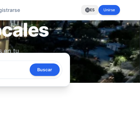
gistrarse
ES
Unirse
ocales
s en tu
oya tu
Buscar