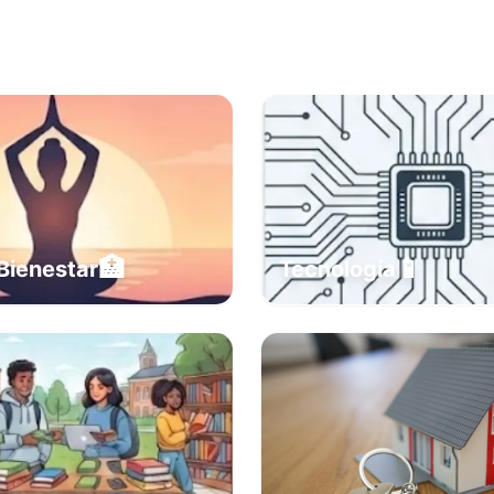
🏥
📱
Bienestar
Tecnología