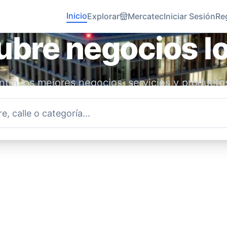
Inicio
Explorar
Mercatec
Iniciar Sesión
Re
bre negocios l
tra los mejores negocios, servicios y producto
idad. Conecta con emprendedores locales y ap
economía.