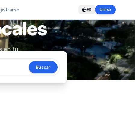
gistrarse
ES
Unirse
ocales
s en tu
oya tu
Buscar