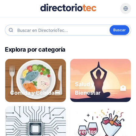
Buscar
Explora por categoría
Salud y
🏥
🍔
Comida y Bebida
Bienestar
Eventos y