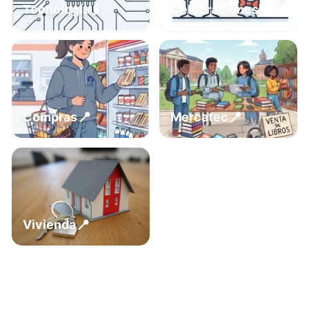
📍
📱
Tecnología
Celebraciones
📍
📍
Compras
Mercatec
📍
Vivienda