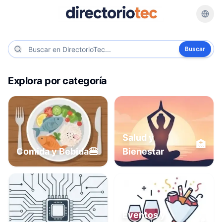
Buscar
Explora por categoría
Salud y
🏥
🍔
Comida y Bebida
Bienestar
Eventos y