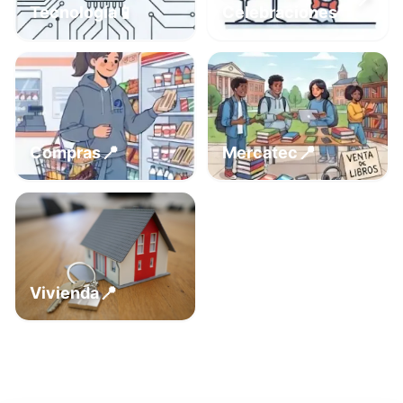
📍
📱
Tecnología
Celebraciones
📍
📍
Compras
Mercatec
📍
Vivienda