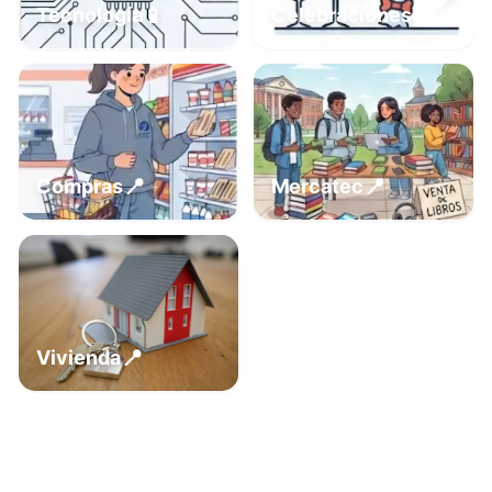
📍
📱
Tecnología
Celebraciones
📍
📍
Compras
Mercatec
📍
Vivienda