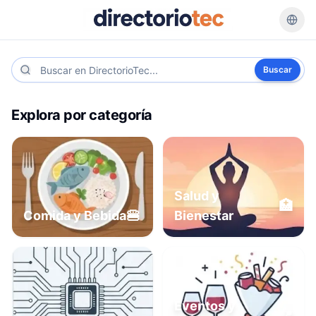
Buscar
Explora por categoría
Salud y
🏥
🍔
Comida y Bebida
Bienestar
Eventos y